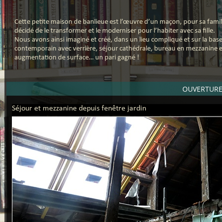
Cette petite maison de banlieue est l’œuvre d’un maçon, pour sa famille. 
décidé de le transformer et le moderniser pour l’habiter avec sa fille.
Nous avons ainsi imaginé et créé, dans un lieu compliqué et sur la bas
contemporain avec verrière, séjour cathédrale, bureau en mezzanine
augmentation de surface… un pari gagné !
OUVERTURE
Séjour et mezzanine depuis fenêtre jardin